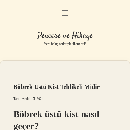
menüyü
Anasayfa
aç
Gizlilik Politikası
Pencere ve Hikaye
Yasal Uyarı
Yeni bakış açılarıyla ilham bul!
Hakkımızda
Böbrek Üstü Kist Tehlikeli Midir
Tarih: Aralık 15, 2024
Böbrek üstü kist nasıl
geçer?