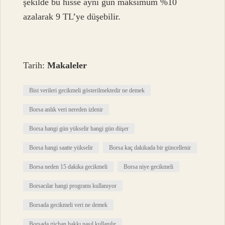
şekilde bu hisse aynı gün maksimum %10
azalarak 9 TL’ye düşebilir.
Tarih:
Makaleler
Bist verileri gecikmeli gösterilmektedir ne demek
Borsa anlık veri nereden izlenir
Borsa hangi gün yükselir hangi gün düşer
Borsa hangi saatte yükselir
Borsa kaç dakikada bir güncellenir
Borsa neden 15 dakika gecikmeli
Borsa niye gecikmeli
Borsacılar hangi programı kullanıyor
Borsada gecikmeli veri ne demek
Borsada rüçhan hakkı nasıl kullanılır