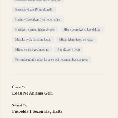
Borsada yüzde 10 kuralı nedir
Hacim yükselirken fiyat neden düşer
Hareket ne zaman işlem görecek
Hisse devre kesici kaç dakika
Matriks aylık ücreti ne kadar
Midas işlem ücreti ne kadar
Midas verileri gecikmeli mi
Pay düzey 1 nedir
Perşembe günü satilan hisse senedi ne zaman hesaba geçer
Önceki Yazı
Edası Ne Anlama Gelir
Sonraki Yazı
Futbolda 1 Sezon Kaç Hafta