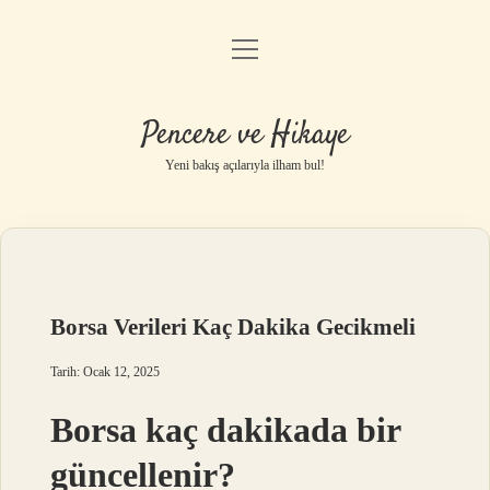
menüyü
Anasayfa
aç
Gizlilik Politikası
Pencere ve Hikaye
Yasal Uyarı
Yeni bakış açılarıyla ilham bul!
Hakkımızda
Borsa Verileri Kaç Dakika Gecikmeli
Tarih: Ocak 12, 2025
Borsa kaç dakikada bir
güncellenir?