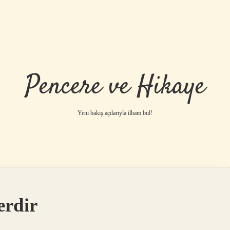
Pencere ve Hikaye
Yeni bakış açılarıyla ilham bul!
erdir