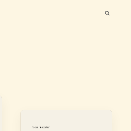
Sidebar
elexbet
betexper.xyz
Son Yazılar