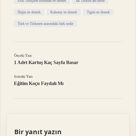
Eski Türkçede komutan ne demek
İlk Türkün adı nedir
İltigin ne demek
Kabutay ne demek
Tigini ne demek
Türk ve Türkmen arasındaki fark nedir
Önceki Yazı
1 Adet Kartuş Kaç Sayfa Basar
Sonraki Yazı
Eğitim Koçu Faydalı Mı
Bir yanıt yazın