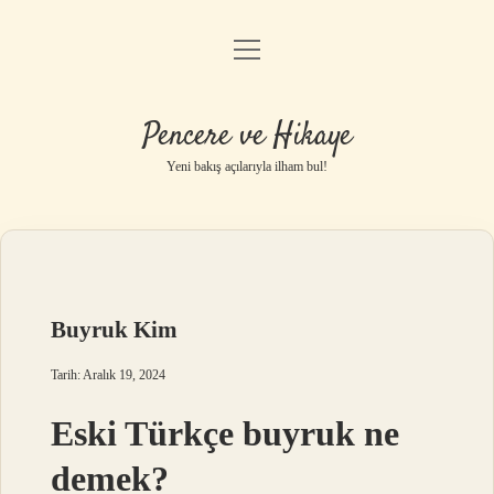
menüyü
Anasayfa
aç
Gizlilik Politikası
Pencere ve Hikaye
Yasal Uyarı
Yeni bakış açılarıyla ilham bul!
Hakkımızda
Buyruk Kim
Tarih: Aralık 19, 2024
Eski Türkçe buyruk ne
demek?