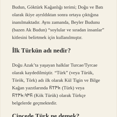
Budun, Göktürk Kağanlığı terimi; Doğu ve Batı
olarak ikiye ayrıldıktan sonra ortaya çıktığına
inanılmaktadır. Aynı zamanda, Beyler Budunu
(bazen Ak Budun) “soylular ve sıradan insanlar”
kitlesini belirtmek için kullanılmıştır.
İlk Türkün adı nedir?
Doğu Azak’ta yaşayan halklar Turcae/Tyrcae
olarak kaydedilmiştir. “Türk” (veya Türük,
Török, Törk) adı ilk olarak Kül Tigin ve Bilge
Kağan yazıtlarında 𐱅𐰇𐰼𐰜 (Türk) veya
𐰜𐰇𐰚:𐱅𐰇𐰼𐰜 (Kök Türük) olarak Türkçe
belgelerde geçmektedir.
Çincede Türk ne demek?