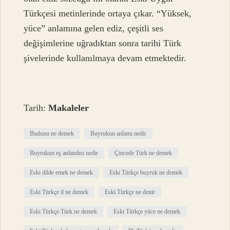
Türkçesi metinlerinde ortaya çıkar. “Yüksek,
yüce” anlamına gelen ediz, çeşitli ses
değişimlerine uğradıktan sonra tarihi Türk
şivelerinde kullanılmaya devam etmektedir.
Tarih:
Makaleler
Budunu ne demek
Buyrukun anlamı nedir
Buyrukun eş anlamlısı nedir
Çincede Türk ne demek
Eski dilde emek ne demek
Eski Türkçe buyruk ne demek
Eski Türkçe il ne demek
Eski Türkçe ne denir
Eski Türkçe Türk ne demek
Eski Türkçe yüce ne demek