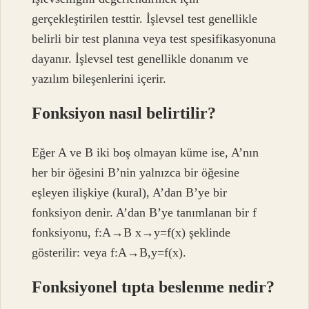
gerçekleştirilen testtir. İşlevsel test genellikle
belirli bir test planına veya test spesifikasyonuna
dayanır. İşlevsel test genellikle donanım ve
yazılım bileşenlerini içerir.
Fonksiyon nasıl belirtilir?
Eğer A ve B iki boş olmayan küme ise, A’nın
her bir öğesini B’nin yalnızca bir öğesine
eşleyen ilişkiye (kural), A’dan B’ye bir
fonksiyon denir. A’dan B’ye tanımlanan bir f
fonksiyonu, f:A→B x→y=f(x) şeklinde
gösterilir: veya f:A→B,y=f(x).
Fonksiyonel tıpta beslenme nedir?