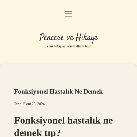
menüyü
Anasayfa
aç
Gizlilik Politikası
Pencere ve Hikaye
Yasal Uyarı
Yeni bakış açılarıyla ilham bul!
Hakkımızda
Fonksiyonel Hastalık Ne Demek
Tarih: Ekim 28, 2024
Fonksiyonel hastalık ne
demek tıp?