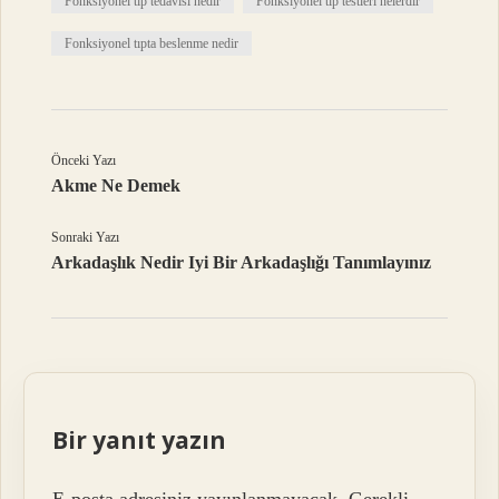
Fonksiyonel tıp tedavisi nedir
Fonksiyonel tıp testleri nelerdir
Fonksiyonel tıpta beslenme nedir
Önceki Yazı
Akme Ne Demek
Sonraki Yazı
Arkadaşlık Nedir Iyi Bir Arkadaşlığı Tanımlayınız
Bir yanıt yazın
E-posta adresiniz yayınlanmayacak.
Gerekli