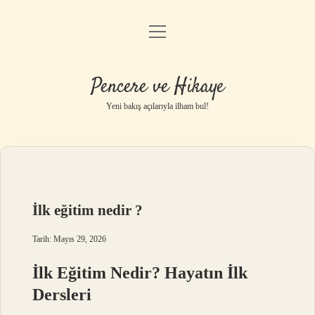
menüyü
Anasayfa
aç
Gizlilik Politikası
Pencere ve Hikaye
Yasal Uyarı
Yeni bakış açılarıyla ilham bul!
Hakkımızda
İlk eğitim nedir ?
Tarih: Mayıs 29, 2026
İlk Eğitim Nedir? Hayatın İlk
Dersleri