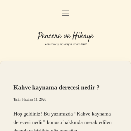
menüyü
Anasayfa
aç
Gizlilik Politikası
Pencere ve Hikaye
Yasal Uyarı
Yeni bakış açılarıyla ilham bul!
Hakkımızda
Kahve kaynama derecesi nedir ?
Tarih: Haziran 11, 2026
Hoş geldiniz! Bu yazımızda “Kahve kaynama
derecesi nedir” konusu hakkında merak edilen
detaylara birlikte göz atacağız.