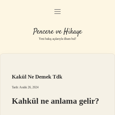
menüyü
Anasayfa
aç
Gizlilik Politikası
Pencere ve Hikaye
Yasal Uyarı
Yeni bakış açılarıyla ilham bul!
Hakkımızda
Kakül Ne Demek Tdk
Tarih: Aralık 26, 2024
Kahkül ne anlama gelir?