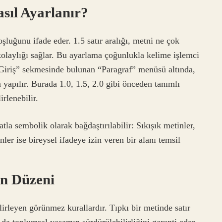
asıl Ayarlanır?
boşluğunu ifade eder. 1.5 satır aralığı, metni ne çok
kolaylığı sağlar. Bu ayarlama çoğunlukla kelime işlemci
Giriş” sekmesinde bulunan “Paragraf” menüsü altında,
a yapılır. Burada 1.0, 1.5, 2.0 gibi önceden tanımlı
irlenebilir.
la sembolik olarak bağdaştırılabilir: Sıkışık metinler,
nler ise bireysel ifadeye izin veren bir alanı temsil
n Düzeni
lirleyen görünmez kurallardır. Tıpkı bir metinde satır
r da toplumsal yaşamın sürdürülebilirliğini garanti eder.