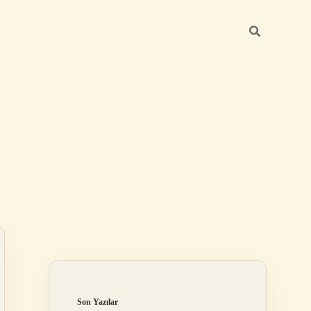
Sidebar
elexbet
betexper.xyz
Son Yazılar