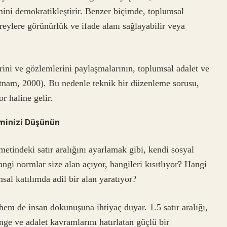
imini demokratikleştirir. Benzer biçimde, toplumsal
bireylere görünürlük ve ifade alanı sağlayabilir veya
rini ve gözlemlerini paylaşmalarının, toplumsal adalet ve
(Putnam, 2000). Bu nedenle teknik bir düzenleme sorusu,
r haline gelir.
minizi Düşünün
etindeki satır aralığını ayarlamak gibi, kendi sosyal
ngi normlar size alan açıyor, hangileri kısıtlıyor? Hangi
al katılımda adil bir alan yaratıyor?
hem de insan dokunuşuna ihtiyaç duyar. 1.5 satır aralığı,
enge ve adalet kavramlarını hatırlatan güçlü bir