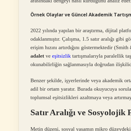
arasındaki dengeyi nasıl kurduğunu analiz eder
Örnek Olaylar ve Güncel Akademik Tartış
2022 yılında yapılan bir araştırma, dijital pla
odaklanmıştır. Çalışma, 1.5 satır aralığı gibi 
erişim hızını artırdığını göstermektedir (Smit
adalet
ve
eşitsizlik
tartışmalarıyla paralellik ta
okunabilirliğin sağlanmasıyla doğrudan ilişkilid
Benzer şekilde, işyerlerinde veya akademik orta
adil bir ortam yaratır. Burada okuyucuya sorul
toplumsal eşitsizlikleri azaltmaya veya artırma
Satır Aralığı ve Sosyolojik
Metin düzeni, sosyal yaşamın mikro düzeydeki 