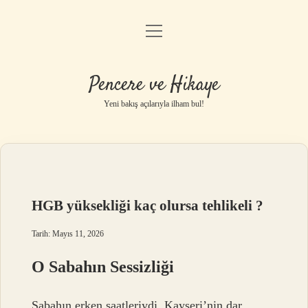
menüyü
Anasayfa
aç
Gizlilik Politikası
Pencere ve Hikaye
Yasal Uyarı
Yeni bakış açılarıyla ilham bul!
Hakkımızda
HGB yüksekliği kaç olursa tehlikeli ?
Tarih: Mayıs 11, 2026
O Sabahın Sessizliği
Sabahın erken saatleriydi. Kayseri’nin dar